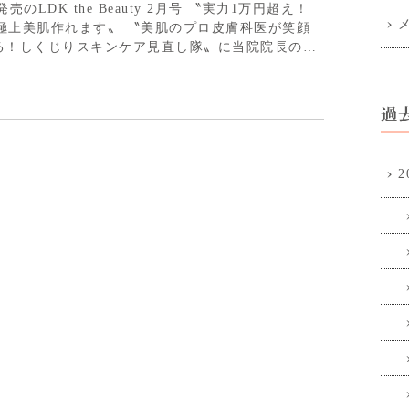
LDK the Beauty 2月号 〝実力1万円超え！
作れます〟 〝美肌のプロ皮膚科医が笑顔
る！しくじりスキンケア見直し隊〟に当院院長のコ
過